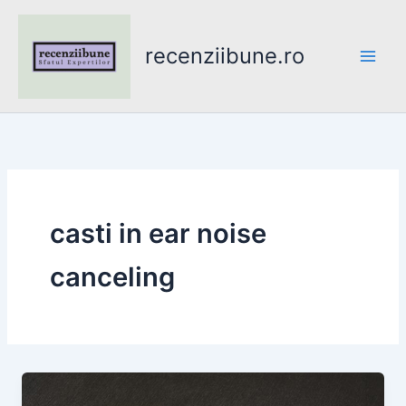
Skip
to
recenziibune.ro
content
casti in ear noise
canceling