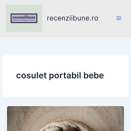
Skip
to
recenziibune.ro
content
cosulet portabil bebe