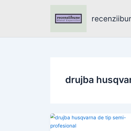
Skip
to
recenziibu
content
drujba husqva