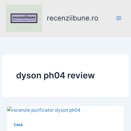
Skip
to
recenziibune.ro
content
dyson ph04 review
Casă