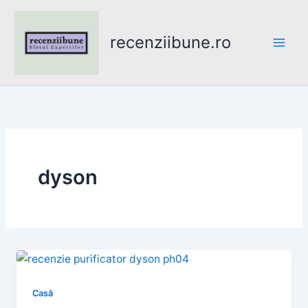
Skip
to
recenziibune.ro
content
dyson
Casă