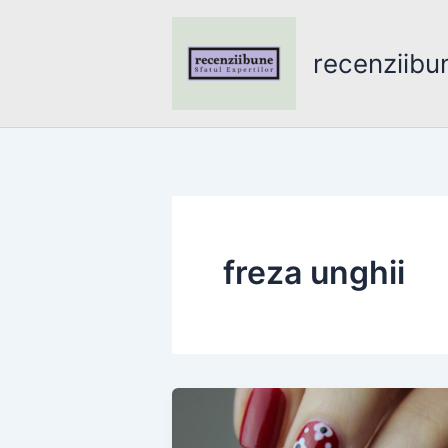
Skip
to
recenziibu
content
freza unghii