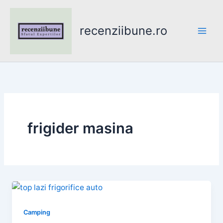
Skip
to
recenziibune.ro
content
frigider masina
Camping