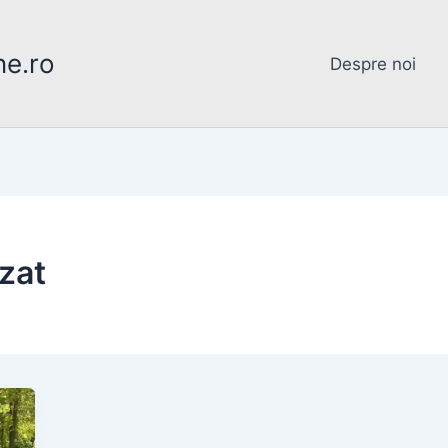
ne.ro
Despre noi
azat