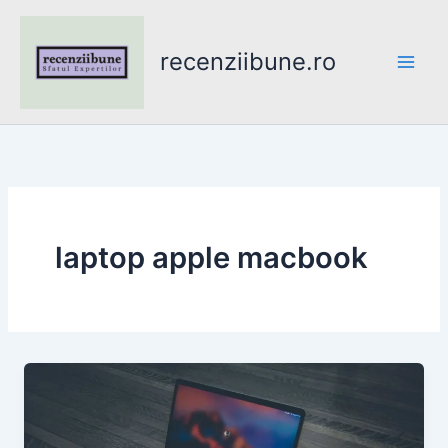
Skip
to
recenziibune.ro
content
laptop apple macbook