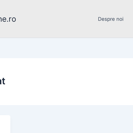
ne.ro
Despre noi
at