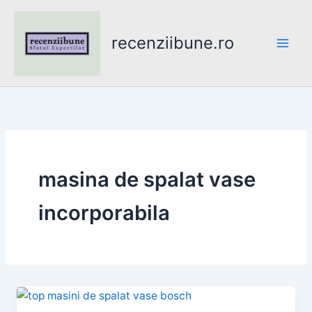
Skip
to
recenziibune.ro
content
masina de spalat vase
incorporabila