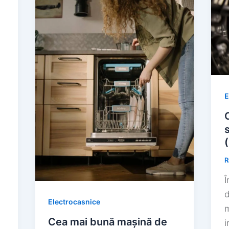
E
R
Î
d
Electrocasnice
m
Cea mai bună mașină de
i