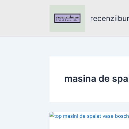
Skip
to
recenziibu
content
masina de spa