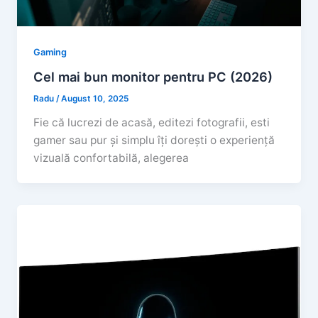
Gaming
Cel mai bun monitor pentru PC (2026)
Radu
/
August 10, 2025
Fie că lucrezi de acasă, editezi fotografii, esti
gamer sau pur și simplu îți dorești o experiență
vizuală confortabilă, alegerea