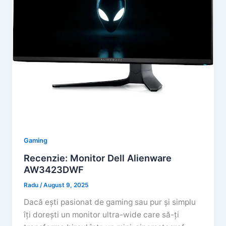
Gaming
Recenzie: Monitor Dell Alienware
AW3423DWF
Radu
/
August 9, 2025
Dacă ești pasionat de gaming sau pur și simplu
îți dorești un monitor ultra-wide care să-ți