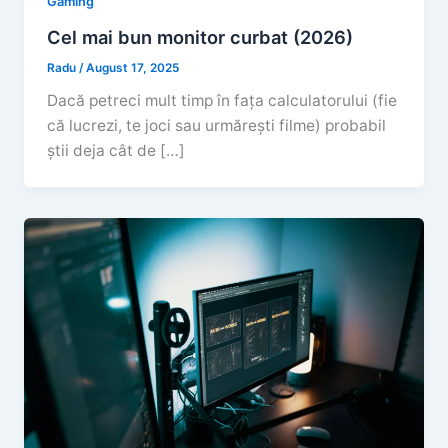
Gaming
Cel mai bun monitor curbat (2026)
Radu
/
August 17, 2025
Dacă petreci mult timp în fața calculatorului (fie
că lucrezi, te joci sau urmărești filme) probabil
știi deja cât de […]