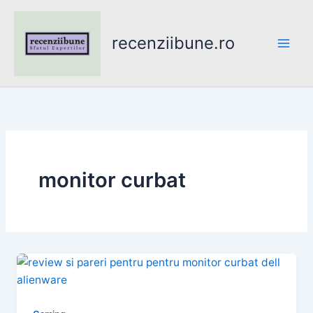
Skip
to
recenziibune.ro
content
monitor curbat