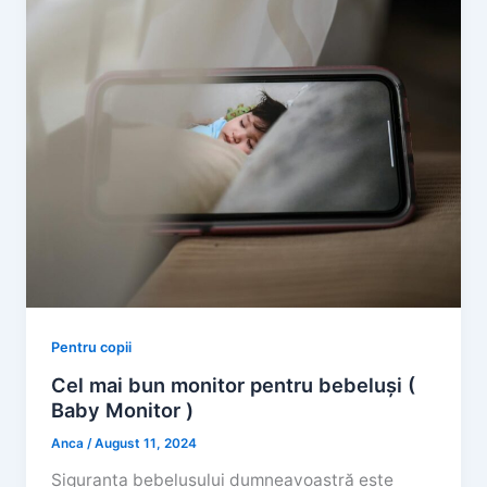
Pentru copii
Cel mai bun monitor pentru bebeluși (
Baby Monitor )
Anca
/
August 11, 2024
Siguranța bebelușului dumneavoastră este