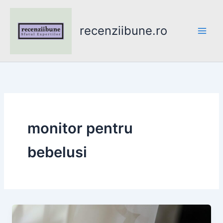
Skip
to
recenziibune.ro
content
monitor pentru
bebelusi