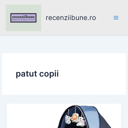
Skip
to
recenziibune.ro
content
patut copii