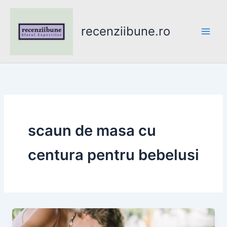
Skip
to
recenziibune.ro
content
scaun de masa cu
centura pentru bebelusi