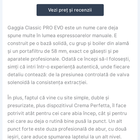
Vezi preț și recenzii
Gaggia Classic PRO EVO este un nume care deja
spune multe în lumea espressoarelor manuale. E
construit pe o bază solidă, cu grup și boiler din alamă
și un portafiltru de 58 mm, exact ce găsești și pe
aparatele profesionale. Odată ce începi să-l folosești,
simți că intri într-o experiență autentică, unde fiecare
detaliu contează: de la presiunea controlată de valva
solenoidă la consistența extracției.
În plus, faptul că vine cu site simple, duble și
presurizate, plus dispozitivul Crema Perfetta, îl face
potrivit atât pentru cei care abia încep, cât și pentru
cei care au deja o rutină bine pusă la punct. Un alt
punct forte este duza profesională de abur, cu două
ieșiri, care aduce spumarea laptelui la un alt nivel.