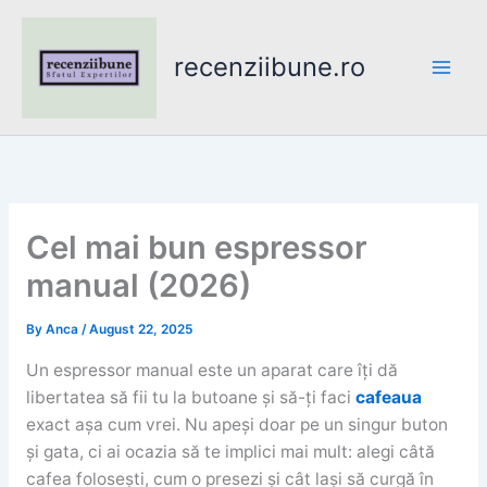
Skip
to
recenziibune.ro
content
Cel mai bun espressor
manual (2026)
By
Anca
/
August 22, 2025
Un espressor manual este un aparat care îți dă
libertatea să fii tu la butoane și să-ți faci
cafeaua
exact așa cum vrei. Nu apeși doar pe un singur buton
și gata, ci ai ocazia să te implici mai mult: alegi câtă
cafea folosești, cum o presezi și cât lași să curgă în