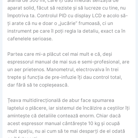
alamă de 300 ml, care îți dau imediat senzația de
aparat solid, făcut să reziste și să lucreze cu tine, nu
împotriva ta. Controlul PID cu display LCD e acolo să-
ți arate că nu e doar o „jucărie” frumoasă, ci un
instrument pe care îl poți regla la detaliu, exact ca în
cafenelele serioase.
Partea care mi-a plăcut cel mai mult e că, deși
espressorul manual de mai sus e semi-profesional, are
un aer prietenos. Manometrul, electrovalva în trei
trepte și funcția de pre-infuzie îți dau control total,
dar fără să te copleșească.
Țeava multidirecțională de abur face spumarea
laptelui o plăcere, iar sistemul de încălzire a ceștilor îți
amintește că detaliile contează enorm. Chiar dacă
acest espressor manual cântărește 10 kg și ocupă
mult spațiu, nu ai cum să te mai desparți de el odată