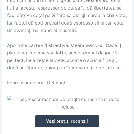
întâmplă uneori la alte espressoare. Rezervorul de 2
litri al acestui espressor de cafea îți dă libertatea să
faci câteva cești pe zi fără să alergi mereu la chiuvetă,
iar faptul că poți pregăti două espresso simultan este
un avantaj real când ai musafiri.
Apoi vine partea distractivă: steam wand-ul. Dacă îți
place cappuccino sau latte, aici e terenul de joacă
perfect. Încălzește laptele, scoate o spumă fină și,
dacă ai răbdare, chiar poți încerca un pic de latte art.
Espressor manual DeLonghi
Vezi preț și recenzii