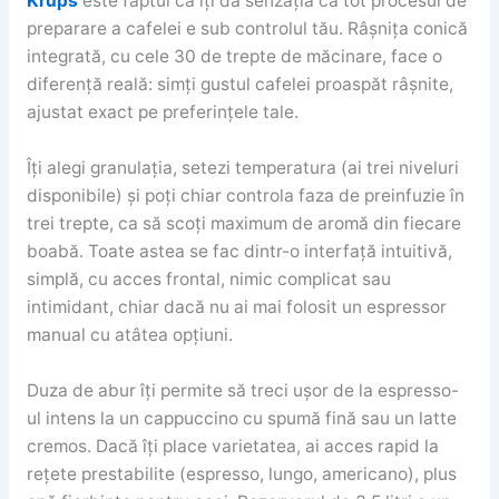
Krups
este faptul că îți dă senzația că tot procesul de
preparare a cafelei e sub controlul tău. Râșnița conică
integrată, cu cele 30 de trepte de măcinare, face o
diferență reală: simți gustul cafelei proaspăt râșnite,
ajustat exact pe preferințele tale.
Îți alegi granulația, setezi temperatura (ai trei niveluri
disponibile) și poți chiar controla faza de preinfuzie în
trei trepte, ca să scoți maximum de aromă din fiecare
boabă. Toate astea se fac dintr-o interfață intuitivă,
simplă, cu acces frontal, nimic complicat sau
intimidant, chiar dacă nu ai mai folosit un espressor
manual cu atâtea opțiuni.
Duza de abur îți permite să treci ușor de la espresso-
ul intens la un cappuccino cu spumă fină sau un latte
cremos. Dacă îți place varietatea, ai acces rapid la
rețete prestabilite (espresso, lungo, americano), plus