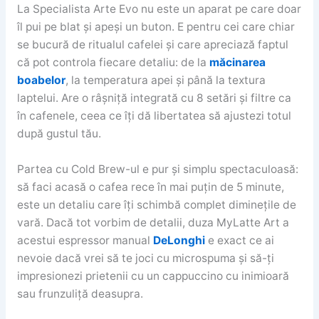
La Specialista Arte Evo nu este un aparat pe care doar
îl pui pe blat și apeși un buton. E pentru cei care chiar
se bucură de ritualul cafelei și care apreciază faptul
că pot controla fiecare detaliu: de la
măcinarea
boabelor
, la temperatura apei și până la textura
laptelui. Are o râșniță integrată cu 8 setări și filtre ca
în cafenele, ceea ce îți dă libertatea să ajustezi totul
după gustul tău.
Partea cu Cold Brew-ul e pur și simplu spectaculoasă:
să faci acasă o cafea rece în mai puțin de 5 minute,
este un detaliu care îți schimbă complet diminețile de
vară. Dacă tot vorbim de detalii, duza MyLatte Art a
acestui espressor manual
DeLonghi
e exact ce ai
nevoie dacă vrei să te joci cu microspuma și să-ți
impresionezi prietenii cu un cappuccino cu inimioară
sau frunzuliță deasupra.