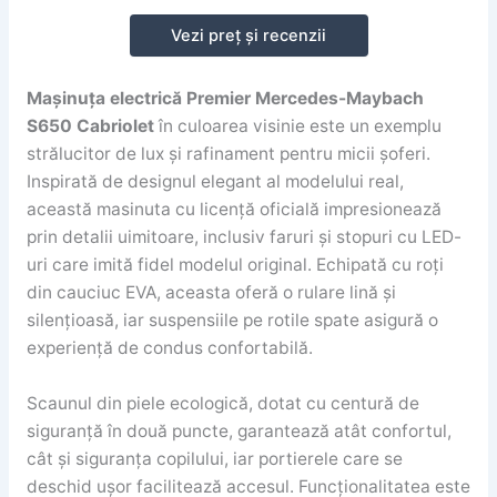
Vezi preț și recenzii
Mașinuța electrică Premier Mercedes-Maybach
S650 Cabriolet
în culoarea visinie este un exemplu
strălucitor de lux și rafinament pentru micii șoferi.
Inspirată de designul elegant al modelului real,
această masinuta cu licență oficială impresionează
prin detalii uimitoare, inclusiv faruri și stopuri cu LED-
uri care imită fidel modelul original. Echipată cu roți
din cauciuc EVA, aceasta oferă o rulare lină și
silențioasă, iar suspensiile pe rotile spate asigură o
experiență de condus confortabilă.
Scaunul din piele ecologică, dotat cu centură de
siguranță în două puncte, garantează atât confortul,
cât și siguranța copilului, iar portierele care se
deschid ușor facilitează accesul. Funcționalitatea este