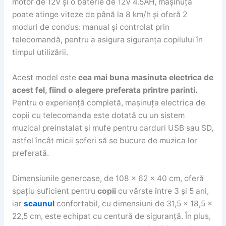
motor de 12V și o baterie de 12V 4.5AH, mașinuța
poate atinge viteze de până la 8 km/h și oferă 2
moduri de condus: manual și controlat prin
telecomandă, pentru a asigura siguranța copilului în
timpul utilizării.
Acest model este
cea mai buna masinuta electrica de
acest fel, fiind o alegere preferata printre parinti.
Pentru o experiență completă, mașinuța electrica de
copii cu telecomanda este dotată cu un sistem
muzical preinstalat și mufe pentru carduri USB sau SD,
astfel încât micii șoferi să se bucure de muzica lor
preferată.
Dimensiunile generoase, de 108 x 62 x 40 cm, oferă
spațiu suficient pentru
copii
cu vârste între 3 și 5 ani,
iar
scaunul
confortabil, cu dimensiuni de 31,5 x 18,5 x
22,5 cm, este echipat cu centură de siguranță. În plus,