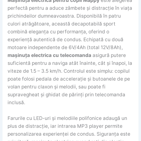
Mașinuța electrică pentru copii Mappy
este alegerea
perfectă pentru a aduce zâmbete și distracție în viața
prichindeilor dumneavoastra. Disponibilă în patru
culori atrăgătoare, această decapotabilă sport
combină eleganța cu performanța, oferind o
experiență autentică de condus. Echipată cu două
motoare independente de 6V/4Ah (total 12V/8Ah),
mașinuța electrica cu telecomanda
asigură putere
suficientă pentru a naviga atât înainte, cât și înapoi, la
viteze de 1.5 – 3.5 km/h. Controlul este simplu: copilul
poate folosi pedala de accelerație și butoanele de pe
volan pentru claxon și melodii, sau poate fi
supravegheat și ghidat de părinți prin telecomanda
inclusă.
Farurile cu LED-uri și melodiile polifonice adaugă un
plus de distracție, iar intrarea MP3 player permite
personalizarea experienței de condus. Siguranța este