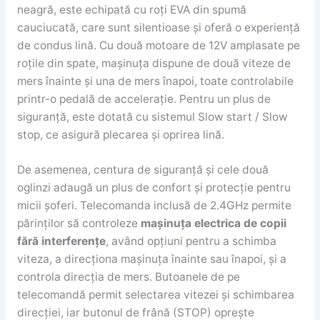
neagră, este echipată cu roți EVA din spumă
cauciucată, care sunt silentioase și oferă o experiență
de condus lină. Cu două motoare de 12V amplasate pe
roțile din spate, mașinuța dispune de două viteze de
mers înainte și una de mers înapoi, toate controlabile
printr-o pedală de accelerație. Pentru un plus de
siguranță, este dotată cu sistemul Slow start / Slow
stop, ce asigură plecarea și oprirea lină.
De asemenea, centura de siguranță și cele două
oglinzi adaugă un plus de confort și protecție pentru
micii șoferi. Telecomanda inclusă de 2.4GHz permite
părinților să controleze
mașinuța electrica de copii
fără interferențe
, având opțiuni pentru a schimba
viteza, a direcționa mașinuța înainte sau înapoi, și a
controla direcția de mers. Butoanele de pe
telecomandă permit selectarea vitezei și schimbarea
direcției, iar butonul de frână (STOP) oprește