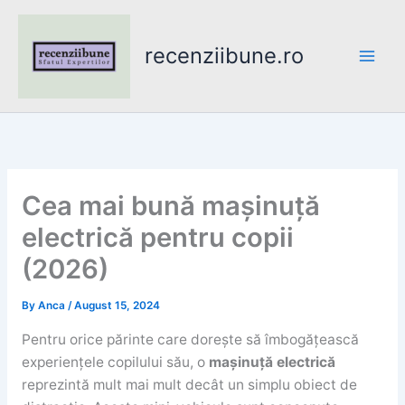
Skip
to
recenziibune.ro
content
Cea mai bună mașinuță
electrică pentru copii
(2026)
By
Anca
/
August 15, 2024
Pentru orice părinte care dorește să îmbogățească
experiențele copilului său, o
mașinuță electrică
reprezintă mult mai mult decât un simplu obiect de