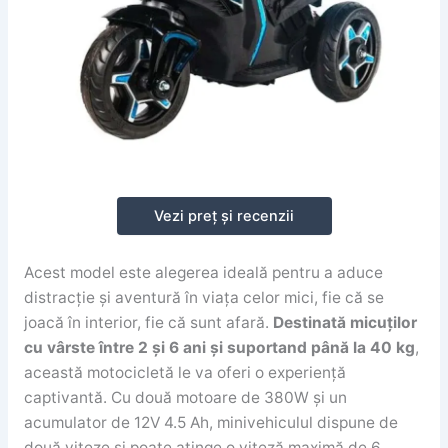
Vezi preț și recenzii
Acest model este alegerea ideală pentru a aduce
distracție și aventură în viața celor mici, fie că se
joacă în interior, fie că sunt afară.
Destinată micuților
cu vârste între 2 și 6 ani și suportand până la 40 kg
,
această motocicletă le va oferi o experiență
captivantă. Cu două motoare de 380W și un
acumulator de 12V 4.5 Ah, minivehiculul dispune de
două viteze și poate atinge o viteză maximă de 6