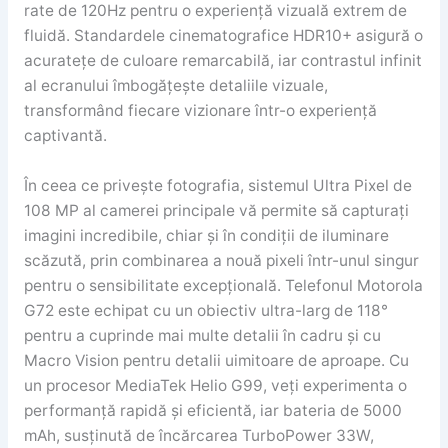
rate de 120Hz pentru o experiență vizuală extrem de
fluidă. Standardele cinematografice HDR10+ asigură o
acuratețe de culoare remarcabilă, iar contrastul infinit
al ecranului îmbogățește detaliile vizuale,
transformând fiecare vizionare într-o experiență
captivantă.
În ceea ce privește fotografia, sistemul Ultra Pixel de
108 MP al camerei principale vă permite să capturați
imagini incredibile, chiar și în condiții de iluminare
scăzută, prin combinarea a nouă pixeli într-unul singur
pentru o sensibilitate excepțională. Telefonul Motorola
G72 este echipat cu un obiectiv ultra-larg de 118°
pentru a cuprinde mai multe detalii în cadru și cu
Macro Vision pentru detalii uimitoare de aproape. Cu
un procesor MediaTek Helio G99, veți experimenta o
performanță rapidă și eficientă, iar bateria de 5000
mAh, susținută de încărcarea TurboPower 33W,