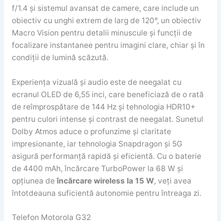
f/1.4 și sistemul avansat de camere, care include un
obiectiv cu unghi extrem de larg de 120°, un obiectiv
Macro Vision pentru detalii minuscule și funcții de
focalizare instantanee pentru imagini clare, chiar și în
condiții de lumină scăzută.
Experiența vizuală și audio este de neegalat cu
ecranul OLED de 6,55 inci, care beneficiază de o rată
de reîmprospătare de 144 Hz și tehnologia HDR10+
pentru culori intense și contrast de neegalat. Sunetul
Dolby Atmos aduce o profunzime și claritate
impresionante, iar tehnologia Snapdragon și 5G
asigură performanță rapidă și eficientă. Cu o baterie
de 4400 mAh, încărcare TurboPower la 68 W și
opțiunea de
încărcare wireless la 15 W
, veți avea
întotdeauna suficientă autonomie pentru întreaga zi.
Telefon Motorola G32