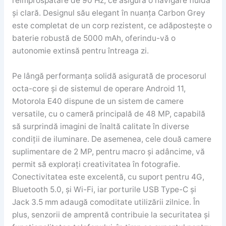
reîmprospătare de 90 Hz, ce asigură o navigare fluidă
și clară. Designul său elegant în nuanța Carbon Grey
este completat de un corp rezistent, ce adăpostește o
baterie robustă de 5000 mAh, oferindu-vă o
autonomie extinsă pentru întreaga zi.
Pe lângă performanța solidă asigurată de procesorul
octa-core și de sistemul de operare Android 11,
Motorola E40 dispune de un sistem de camere
versatile, cu o cameră principală de 48 MP, capabilă
să surprindă imagini de înaltă calitate în diverse
condiții de iluminare. De asemenea, cele două camere
suplimentare de 2 MP, pentru macro și adâncime, vă
permit să explorați creativitatea în fotografie.
Conectivitatea este excelentă, cu suport pentru 4G,
Bluetooth 5.0, și Wi-Fi, iar porturile USB Type-C și
Jack 3.5 mm adaugă comoditate utilizării zilnice. În
plus, senzorii de amprentă contribuie la securitatea și