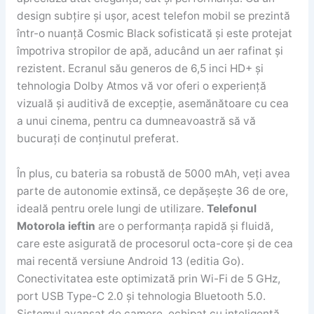
design subțire și ușor, acest telefon mobil se prezintă
într-o nuanță Cosmic Black sofisticată și este protejat
împotriva stropilor de apă, aducând un aer rafinat și
rezistent. Ecranul său generos de 6,5 inci HD+ și
tehnologia Dolby Atmos vă vor oferi o experiență
vizuală și auditivă de excepție, asemănătoare cu cea
a unui cinema, pentru ca dumneavoastră să vă
bucurați de conținutul preferat.
În plus, cu bateria sa robustă de 5000 mAh, veți avea
parte de autonomie extinsă, ce depășește 36 de ore,
ideală pentru orele lungi de utilizare.
Telefonul
Motorola ieftin
are o performanța rapidă și fluidă,
care este asigurată de procesorul octa-core și de cea
mai recentă versiune Android 13 (editia Go).
Conectivitatea este optimizată prin Wi-Fi de 5 GHz,
port USB Type-C 2.0 și tehnologia Bluetooth 5.0.
Sistemul avansat de camere, echipat cu inteligență