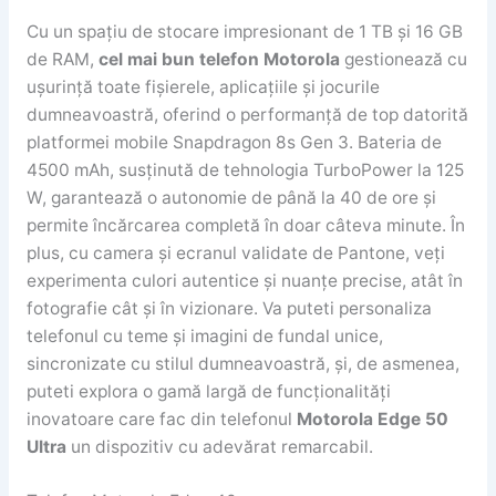
Cu un spațiu de stocare impresionant de 1 TB și 16 GB
de RAM,
cel mai bun telefon Motorola
gestionează cu
ușurință toate fișierele, aplicațiile și jocurile
dumneavoastră, oferind o performanță de top datorită
platformei mobile Snapdragon 8s Gen 3. Bateria de
4500 mAh, susținută de tehnologia TurboPower la 125
W, garantează o autonomie de până la 40 de ore și
permite încărcarea completă în doar câteva minute. În
plus, cu camera și ecranul validate de Pantone, veți
experimenta culori autentice și nuanțe precise, atât în
fotografie cât și în vizionare. Va puteti personaliza
telefonul cu teme și imagini de fundal unice,
sincronizate cu stilul dumneavoastră, și, de asmenea,
puteti explora o gamă largă de funcționalități
inovatoare care fac din telefonul
Motorola Edge 50
Ultra
un dispozitiv cu adevărat remarcabil.