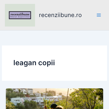
Skip
to
recenziibune.ro
content
leagan copii