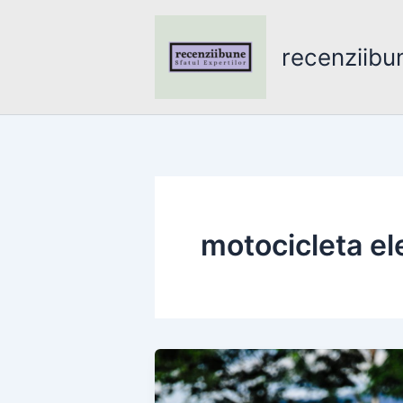
Skip
to
recenziibu
content
motocicleta ele