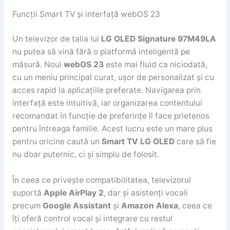
Funcții Smart TV și interfață webOS 23
Un televizor de talia lui
LG OLED Signature 97M49LA
nu putea să vină fără o platformă inteligentă pe
măsură. Noul
webOS 23
este mai fluid ca niciodată,
cu un meniu principal curat, ușor de personalizat și cu
acces rapid la aplicațiile preferate. Navigarea prin
interfață este intuitivă, iar organizarea contentului
recomandat în funcție de preferințe îl face prietenos
pentru întreaga familie. Acest lucru este un mare plus
pentru oricine caută un
Smart TV LG OLED
care să fie
nu doar puternic, ci și simplu de folosit.
În ceea ce privește compatibilitatea, televizorul
suportă
Apple AirPlay 2
, dar și asistenți vocali
precum
Google Assistant
și
Amazon Alexa
, ceea ce
îți oferă control vocal și integrare cu restul