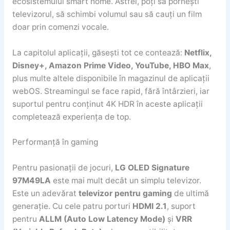
ecosistemului smart home. Astfel, poți să pornești
televizorul, să schimbi volumul sau să cauți un film
doar prin comenzi vocale.
La capitolul aplicații, găsești tot ce contează:
Netflix,
Disney+, Amazon Prime Video, YouTube, HBO Max
,
plus multe altele disponibile în magazinul de aplicații
webOS. Streamingul se face rapid, fără întârzieri, iar
suportul pentru conținut 4K HDR în aceste aplicații
completează experiența de top.
Performanță în gaming
Pentru pasionații de jocuri,
LG OLED Signature
97M49LA
este mai mult decât un simplu televizor.
Este un adevărat
televizor pentru gaming
de ultimă
generație. Cu cele patru porturi
HDMI 2.1
, suport
pentru
ALLM (Auto Low Latency Mode)
și
VRR