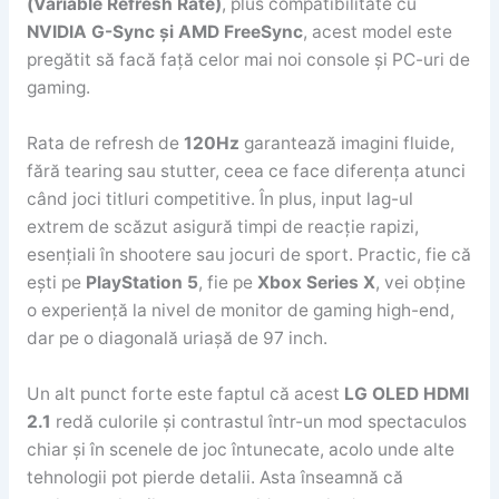
(Variable Refresh Rate)
, plus compatibilitate cu
NVIDIA G-Sync și AMD FreeSync
, acest model este
pregătit să facă față celor mai noi console și PC-uri de
gaming.
Rata de refresh de
120Hz
garantează imagini fluide,
fără tearing sau stutter, ceea ce face diferența atunci
când joci titluri competitive. În plus, input lag-ul
extrem de scăzut asigură timpi de reacție rapizi,
esențiali în shootere sau jocuri de sport. Practic, fie că
ești pe
PlayStation 5
, fie pe
Xbox Series X
, vei obține
o experiență la nivel de monitor de gaming high-end,
dar pe o diagonală uriașă de 97 inch.
Un alt punct forte este faptul că acest
LG OLED HDMI
2.1
redă culorile și contrastul într-un mod spectaculos
chiar și în scenele de joc întunecate, acolo unde alte
tehnologii pot pierde detalii. Asta înseamnă că