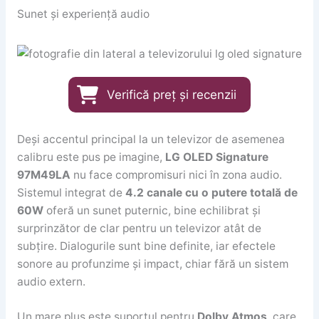
Sunet și experiență audio
Verifică preț și recenzii
Deși accentul principal la un televizor de asemenea
calibru este pus pe imagine,
LG OLED Signature
97M49LA
nu face compromisuri nici în zona audio.
Sistemul integrat de
4.2 canale cu o putere totală de
60W
oferă un sunet puternic, bine echilibrat și
surprinzător de clar pentru un televizor atât de
subțire. Dialogurile sunt bine definite, iar efectele
sonore au profunzime și impact, chiar fără un sistem
audio extern.
Un mare plus este suportul pentru
Dolby Atmos
, care