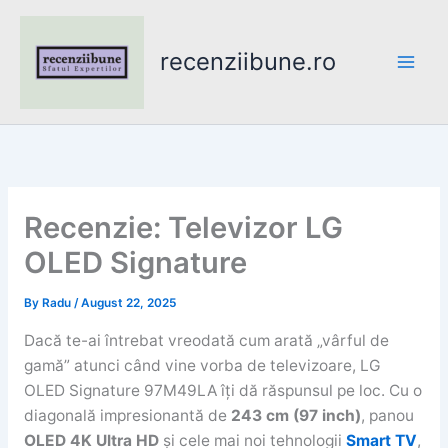
Skip
to
recenziibune.ro
content
Recenzie: Televizor LG
OLED Signature
By
Radu
/
August 22, 2025
Dacă te-ai întrebat vreodată cum arată „vârful de
gamă” atunci când vine vorba de televizoare, LG
OLED Signature 97M49LA îți dă răspunsul pe loc. Cu o
diagonală impresionantă de
243 cm (97 inch)
, panou
OLED 4K Ultra HD
și cele mai noi tehnologii
Smart TV
,