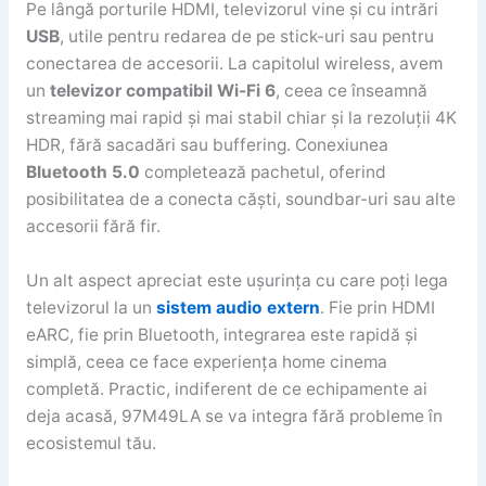
Pe lângă porturile HDMI, televizorul vine și cu intrări
USB
, utile pentru redarea de pe stick-uri sau pentru
conectarea de accesorii. La capitolul wireless, avem
un
televizor compatibil Wi-Fi 6
, ceea ce înseamnă
streaming mai rapid și mai stabil chiar și la rezoluții 4K
HDR, fără sacadări sau buffering. Conexiunea
Bluetooth 5.0
completează pachetul, oferind
posibilitatea de a conecta căști, soundbar-uri sau alte
accesorii fără fir.
Un alt aspect apreciat este ușurința cu care poți lega
televizorul la un
sistem audio extern
. Fie prin HDMI
eARC, fie prin Bluetooth, integrarea este rapidă și
simplă, ceea ce face experiența home cinema
completă. Practic, indiferent de ce echipamente ai
deja acasă, 97M49LA se va integra fără probleme în
ecosistemul tău.